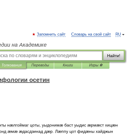
Запомнить сайт
Словарь на свой сайт
RU
едии на Академике
Найти!
Толкования
Переводы
Книги
Игры ⚽
ифологии осетин
нты
нæлгоймаг
цоты
,
уыдонимæ
баст
уыдис
æрмæст
хицæн
онд
æмæ
æдасдзинад
дæр
.
Лæппу
цот
фидæны
хайджын