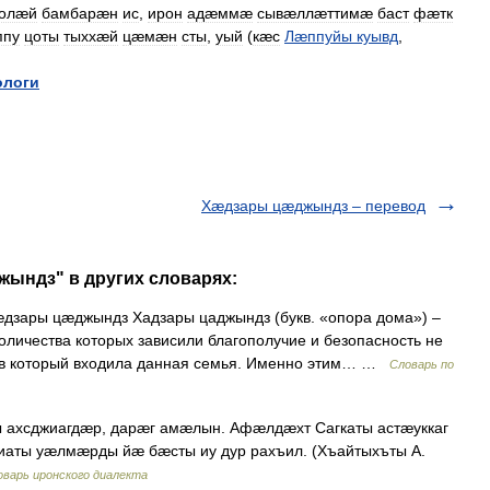
олæй
бамбарæн
ис
,
ирон
адæммæ
сывæллæттимæ
баст
фæтк
ппу
цоты
тыххæй
цæмæн
сты
,
уый
(
кæс
Лæппуйы
куывд
,
логи
Хæдзары цæджындз – перевод
жындз" в других словарях:
дзары цæджындз Хадзары цаджындз (букв. «опора дома») –
количества которых зависили благополучие и безопасность не
а, в который входила данная семья. Именно этим… …
Словарь по
ахсджиагдæр, дарæг амæлын. Афæлдæхт Сагкаты астæуккаг
ты уæлмæрды йæ бæсты иу дур рахъил. (Хъайтыхъты А.
оварь иронского диалекта