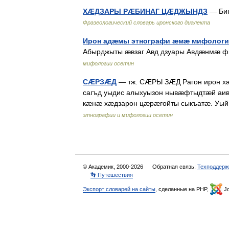
ХÆДЗАРЫ РÆБИНАГ ЦÆДЖЫНДЗ
— Бин
Фразеологический словарь иронского диалекта
Ирон адæмы этнографи æмæ мифологи
Абырджыты æвзаг Авд дзуары Авдæнмæ ф
мифологии осетин
СÆРЗÆД
— тж. СÆРЫ ЗÆД Рагон ирон х
сагъд уыдис алыхуызон нывæфтыдтæй аив
кæнæ хæдзарон цæрæгойты сыкъатæ. Уы
этнографии и мифологии осетин
© Академик, 2000-2026
Обратная связь:
Техподдерж
👣 Путешествия
Экспорт словарей на сайты
, сделанные на PHP,
Jo