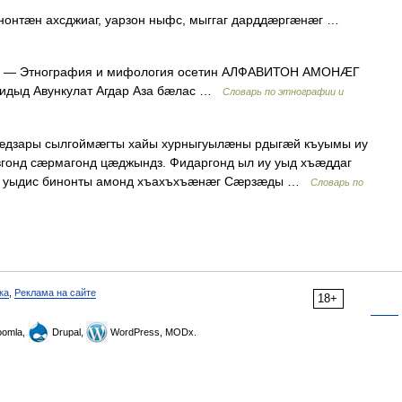
онтæн ахсджиаг, уарзон ныфс, мыггаг дарддæргæнæг …
— Этнография и мифология осетин АЛФАВИТОН АМОНÆГ
идыд Авункулат Агдар Аза бæлас …
Словарь по этнографии и
æдзары сылгоймæгты хайы хурныгуылæны рдыгæй къуымы иу
гонд сæрмагонд цæджындз. Фидаргонд ыл иу уыд хъæддаг
й уыдис бинонты амонд хъахъхъæнæг Сæрзæды …
Словарь по
ка
,
Реклама на сайте
18+
omla,
Drupal,
WordPress, MODx.