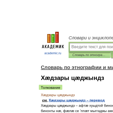
Словари и энциклоп
academic.ru
Словарь по этнографии и мифологии осетин
Словарь по этнографии и м
Хæдзары цæджындз
Толкование
Хæдзары
цæджындз
см
.
Хæдзары
цæджындз
–
перевод
Хæдзары
цæджындз
–
афтæ
хуыдтой
бино
бинонты
нæ
,
фæлæ
се
’
ппæт
мыггаджы
ам