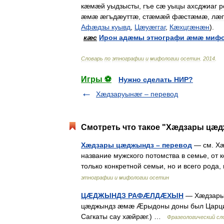
кæмæй
уыдзысты
,
гъе
сæ
уыцы
ахсджиаг
р
æмæ
æгъдæуттæ
,
стæмæй
фæстæмæ
,
лæ
Афæдзы
куывд
,
Цæуæггаг
,
Кæхцгæнæн
).
кæс
Ирон
адæмы
этнографи
æмæ
мифо
Словарь
по
этнографии
и
мифологии
осетин
.
2014
.
Игры ⚽
Нужно сделать НИР?
Хæдзаруынæг – перевод
Смотреть что такое "Хæдзары цæд
Хæдзары цæджындз – перевод
— см. Хæ
название мужского потомства в семье, от 
только конкретной семьи, но и всего род
этнографии и мифологии осетин
ЦÆДЖЫНДЗ РАФÆЛДÆХЫН
— Хæдзары 
цæджындз æмæ Æрыдоны доны был Царциа
Сагкаты сау хæйрæг.) …
Фразеологический сл